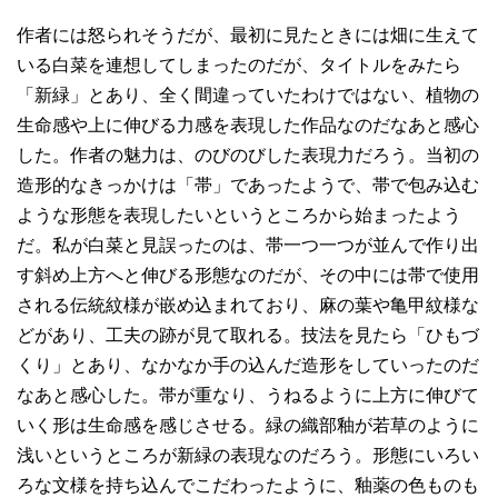
作者には怒られそうだが、最初に見たときには畑に生えて
いる白菜を連想してしまったのだが、タイトルをみたら
「新緑」とあり、全く間違っていたわけではない、植物の
生命感や上に伸びる力感を表現した作品なのだなあと感心
した。作者の魅力は、のびのびした表現力だろう。当初の
造形的なきっかけは「帯」であったようで、帯で包み込む
ような形態を表現したいというところから始まったよう
だ。私が白菜と見誤ったのは、帯一つ一つが並んで作り出
す斜め上方へと伸びる形態なのだが、その中には帯で使用
される伝統紋様が嵌め込まれており、麻の葉や亀甲紋様な
どがあり、工夫の跡が見て取れる。技法を見たら「ひもづ
くり」とあり、なかなか手の込んだ造形をしていったのだ
なあと感心した。帯が重なり、うねるように上方に伸びて
いく形は生命感を感じさせる。緑の織部釉が若草のように
浅いというところが新緑の表現なのだろう。形態にいろい
ろな文様を持ち込んでこだわったように、釉薬の色ものも