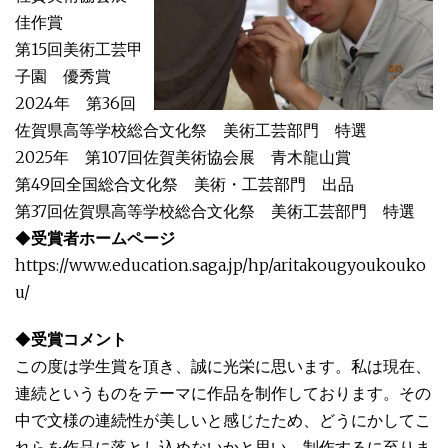
佳作賞
第15回美術工芸甲
子園 優秀賞
2024年 第36回
佐賀県高等学校総合文化祭 美術工芸部門 特選
2025年 第107回佐賀美術協会展 青木龍山賞
第49回全国総合文化祭 美術・工芸部門 出品
第37回佐賀県高等学校総合文化祭 美術工芸部門 特選
◆
受賞者ホームページ
https://www.education.saga.jp/hp/aritakougyoukouko
u/
◆
受賞コメント
この度は学生賞を頂き、誠に光栄に思います。私は現在、
連続というものをテーマに作品を制作しております。その
中で文様の連続性が美しいと感じたため、どうにかしてこ
れらを作品に落とし込めないかと思い、制作するに至りま