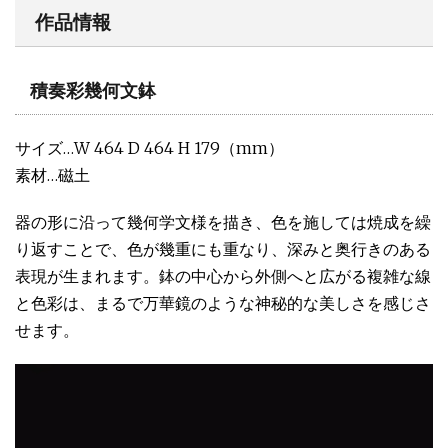
作品情報
積奏彩幾何文鉢
サイズ…W 464 D 464 H 179（mm）
素材…磁土
器の形に沿って幾何学⽂様を描き、⾊を施しては焼成を繰
り返すことで、⾊が幾重にも重なり、深みと奥⾏きのある
表現が⽣まれます。鉢の中⼼から外側へと広がる複雑な線
と⾊彩は、まるで万華鏡のような神秘的な美しさを感じさ
せます。