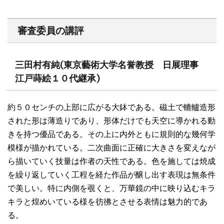
審査委員の講評
三田村有純
(東京藝術大学名誉教授 日展理事
江戸蒔絵１０代継承)
約５０センチの上部に広がる大鉢である。磁土で轆轤造形
された形は薄造りであり、形体だけでも天空に導かれる動
きを持つ優品である。その上に内外ともに規則的な幾何学
模様が描かれている。二次曲面に正確に大きさを変えなが
ら描いていく技量は作者の天性である。色を施しては焼成
を繰り返していく工程を経た作品が醸し出す表現は無条件
で美しい。特に内側を覗くと、万華鏡の中に映り込むキラ
キラと煌めいている様を彷彿とさせる表情は魅力的であ
る。