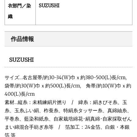
衣部門／染
SUZUSHI
織
作品情報
SUZUSHI
サイズ…名古屋帯/約30-34(W)巾ｘ約380-500(L)長/cm,
袋帯/約30(W)巾ｘ約500(L)長/cm, 角帯/約10(W)巾ｘ約
400(L)長/cm
素材…縦糸：未精練絹片撚り / 緯糸：絹きびそ糸、玉
糸、玉糸ふい絹、柞蚕糸、特絹糸タッサー糸、真綿紬糸、
平巻糸、藍染和紙糸、自家栽培綿花･絹真綿･自家採取ぜん
まい綿混合手紡ぎ糸等 / 箔加工：24金箔、白銀・本銀
箔 等