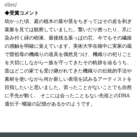
elier/
◆
受賞コメント
幼かった頃、庭の植木の葉や茎をちぎってはその皮を剥ぎ
葉脈を見ては観察していました。繋いだり撚ったり、爪に
染み付く緑の樹液、最後残る葉っぱの芯、今でもその繊維
の感触を明確に覚えています。美術大学在籍中に実家の蔵
で曽祖母の機織りの道具を偶然見つけ、機織りの祀りごと
を大切にしながら一族を守ってきたその軌跡を辿るうち、
昔はどこの家でも受け継がれてきた機織りの伝統的手法や
素材を使いながら何か新しい表現を試みるアーティストを
目指したいと思いました。習ったことがないことでも自然
に手先が動く.. そこには会ったこともない先祖とのDNA
遺伝子-螺旋の記憶があるかのようです。