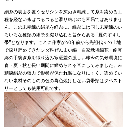
絹糸の表面を覆うセリシンを灰ぬき精練して糸を染める工
程を経ない糸はつるつると滑り結ぶのも容易ではありませ
ん。この未精練の絹糸を経糸に、緯糸には同じ未精練のい
ろいろな種類の絹糸を織り込むと昔からある ”夏のすずし
帯”となります。これに作家が40年前から先祖代々の土地
で採り貯めてきたシダ科ぜんまい綿・自家栽培綿花・絹真
綿の手紡ぎ糸を織り込み寒暖差の激しい昨今の気候環境に
春・夏・秋と長い期間に締められる帯にしてみました。未
精練絹糸の張力で形状が保たれ皺になりにくく、染めてい
ない素材そのものの色の為色焼けしない袋帯類はタペスト
リーとしても使用可能です。