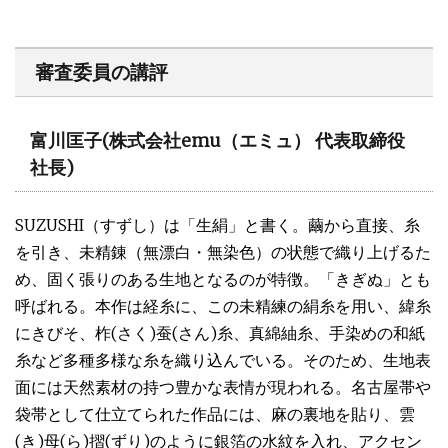
審査委員の講評
富川匡子
(株式会社emu（エミュ） 代表取締役
社長)
SUZUSHI（すずし）は「生絹」と書く。繭から直接、糸
を引き、未精錬（無漂白・無染色）の状態で織り上げるた
め、固く張りのある生地となるのが特徴。「きぎぬ」とも
呼ばれる。本作は経糸に、この未精練の絹糸を用い、緯糸
にきびそ、柞(さく)蚕(さん)糸、真綿紬糸、手染めの和紙
糸など多種多様な糸を織り込んでいる。そのため、生地表
面には天然素材の持つ豊かな表情が現われる。名古屋帯や
袋帯として仕立てられた作品には、麻の裏地を貼り、雲
(き)母(ら)摺(ずり)のように銀箔の水紋を入れ、アクセン