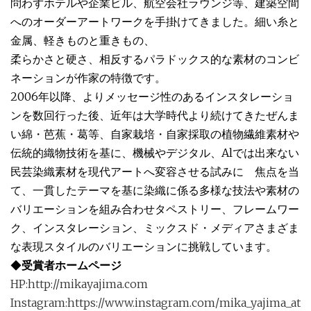
問わずホテルや企業ビル、航空会社ラウンジ等、建築空間
へのオーダーアートワークを手掛けてきました。細い糸と
金属、軽きものと重きもの、
柔らかさと硬さ、相反するパラドックス的な素材のコンビ
ネーションが作家の特徴です。
2006年以降、よりメッセージ性のあるインスタレーショ
ンを数回行った後、近年は大学時代より続けてきたぜんま
い綿・芭蕉・葛等、自家栽培・自家採取の植物繊維素材や
伝統的織物技術を基に、機械やデジタル、Alでは出来ない
民芸染織素材を現代アートへ変容させる試みに 焦点を当
て、一貫したテーマを基に染織に係る多様な技法や素材の
バリエーションを組み合わせタペストリー、フレームワー
ク、インスタレーション、ミックスド・メディアさまざま
な表現スタイルのバリエーションに挑戦しています。
◆
受賞者ホームページ
HP:http://mikayajima.com
Instagram:https://www.instagram.com/mika_yajima_at