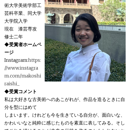
術大学美術学部工
芸科卒業、同大学
大学院入学
現在 漆芸専攻
修士二年
◆
受賞者ホームペ
ージ
Instagram:
https:
//www.instagra
m.com/makoshi
raishi_
◆
受賞コメント
私は大好きな古美術へのあこがれが、作品を造るときに自
分を型にはめて
しまいます。けれども今を生きている自分が、面白いな、
かわいいなと純粋に感じたものを素直に表してみる。そし