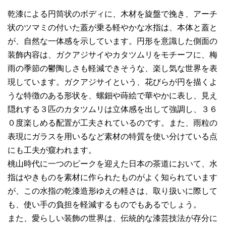
乾漆による円筒状のボディに、木材を旋盤で挽き、アーチ
状のツマミの付いた蓋が乗る軽やかな水指は、本体と蓋と
が、自然な一体感を示しています。円形を意識した側面の
装飾内容は、ガクアジサイやカタツムリをモチーフに、梅
雨の季節の鬱陶しさも軽減できそうな、楽し気な世界を表
現しています。ガクアジサイという、花びらが円を描くよ
うな特徴のある形状を、螺鈿や蒔絵で華やかに表し、見え
隠れする３匹のカタツムリは立体感を出して強調し、３６
０度楽しめる配置が工夫されているのです。また、雨粒の
表現にガラスを用いるなど素材の特質を使い分けている点
にも工夫が窺われます。
桃山時代に一つのピークを迎えた日本の茶道において、水
指はやきものを素材に作られたものがよく知られています
が、この水指の乾漆造形ゆえの軽さは、取り扱いに際して
も、使い手の負担を軽減するものでもあるでしょう。
また、愛らしい装飾の世界は、伝統的な漆芸技法が存分に