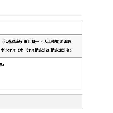
房（代表取締役 青江整一 ・大工棟梁 原田敦
 ・木下洋介（木下洋介構造計画 構造設計者）
動