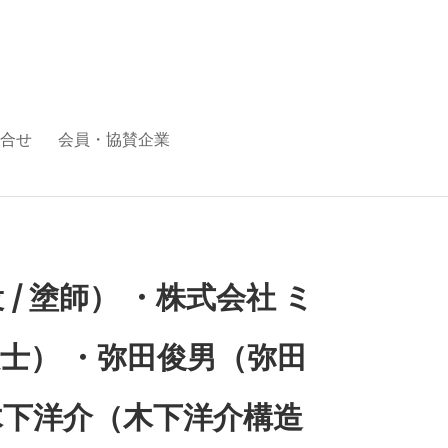
合せ
会員・協賛企業
/ 塗師） ・株式会社 ミ
敦士） ・弥田俊男（弥田
・木下洋介（木下洋介構造