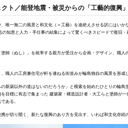
ェクト／能登地震・被災からの「工藝的復興
中、唯一無二の風景と和文化（＝工藝）を途絶えさせる訳にはいか
有志の知恵と人力・手仕事の結集によって驚くべきスピードで復旧・
「塗師（ぬし）」を統率する親方が受注から企画・デザイン、職人の
り、職人の工房兼住宅が軒を連ねる街並みが輪島独自の風景を形成
への新築以外の道はないのだろうか」と模索を始めたひとりの輪島
働を目標に有志で集まった 建築家・構造設計者・大工らと塗師が一
点である。
連携が切り開く、新たな復興のあり方を見出す、いわば和文化存続