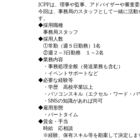
JCPPは、理事や監事、アドバイザーや審
今回は、事務局のスタッフとして一緒に活動
す。
◆採用職種
事務局スタッフ
◆採用人数
①常勤（週５日勤務）1名
②週２～3日勤務 １～2名
◆業務内容
・事務処理全般（発送業務も含む）
・イベントサポートなど
◆必要な経験等
・学歴 高校卒業以上
・パソコンスキル（エクセル・ワード・パ
・SNSの知識があれば尚可
◆雇用形態
・パートタイム
◆賃金・手当
時給 応相談
※経験、保有スキル等を勘案して決定しま