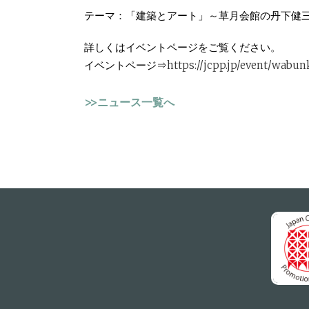
テーマ：「建築とアート」～
草
月
会館
の丹下健
詳しくはイベントページをご覧ください。
イベントページ⇒
https://jcpp.jp/event/wabu
>>ニュース一覧へ